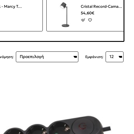
Trademark - Marcy Τραπέζι τρόλεϊ από γαλβανισμένο σίδερο Υ:92 x Π:130 x Β:45 cm
Cristal Record-Camaleon Επαναφορτιζόμενο Επιτραπέζιο Φωτιστικό LED 6W 330Lm CCT, Μαύρο
54,60€
ινόμηση:
Εμφάνιση: