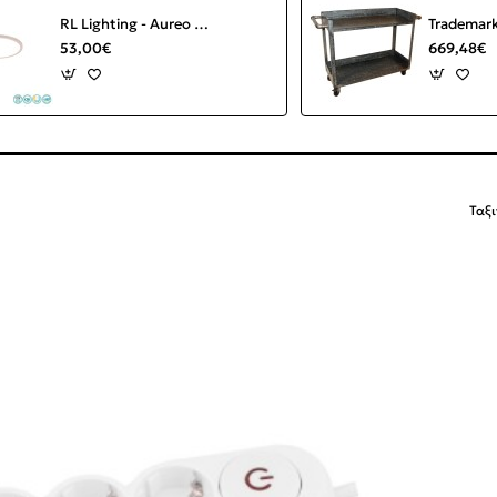
RL Lighting - Aureo Φωτιστικό Οροφής LED 3000 - 6000K Λευκό Ματ ΚΩΔ.-R64371131
53,00€
669,48€
Ταξ