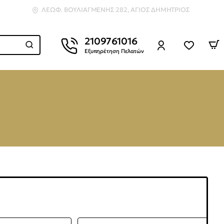
ΛΕΩΦ. ΒΟΥΛΙΑΓΜΈΝΗΣ 282, ΆΓΙΟΣ ΔΗΜΉΤΡΙΟΣ
2109761016
Εξυπηρέτηση Πελατών