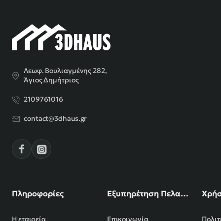
Λεωφ. Βουλιαγμένης 282,
Άγιος Δημήτριος
2109761016
contact@3dhaus.gr
Πληροφορίες
Εξυπηρέτηση Πελατών
Χρήσ
Η εταιρεία
Επικοινωνία
Πολιτ