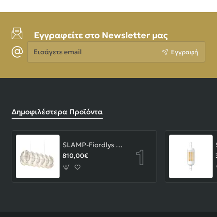
Εγγραφείτε στο Newsletter μας
Εισάγετε
Εγγραφή
email
Δημοφιλέστερα Προϊόντα
SLAMP-Fiordlys Linear Φωτιστικό Κρεμαστό 90x26x33cm White ΚΩΔ.-FRDSXXLWHT01T00LINEU
810,00€