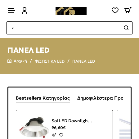
ΠΑΝΕΛ LED
ΦΩΤΙΣΤΙΚΑ LED
ΠΑΝΕΛ LED
home
Bestsellers Κατηγορίας
Δημοφιλέστερα Προϊόντα
Sol LED Downlight 30W IP44 UGR19 4000K 2850lm White Inox
96,60€