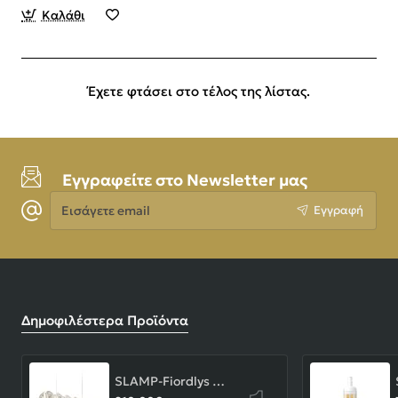
Καλάθι
Έχετε φτάσει στο τέλος της λίστας.
Εγγραφείτε στο Newsletter μας
Εισάγετε
Εγγραφή
email
Δημοφιλέστερα Προϊόντα
SLAMP-Fiordlys Linear Φωτιστικό Κρεμαστό 90x26x33cm White ΚΩΔ.-FRDSXXLWHT01T00LINEU