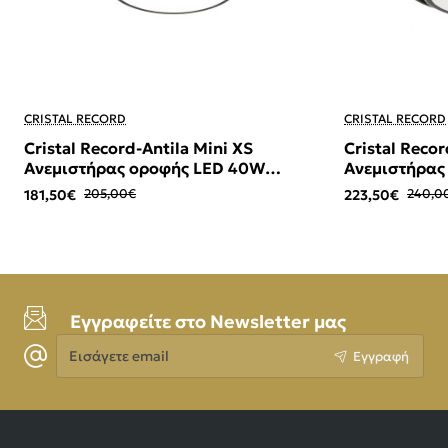
-11%
-7%
CRISTAL RECORD
CRISTAL RECORD
Cristal Record-Antila Mini XS
Cristal Recor
Ανεμιστήρας οροφής LED 40W
Ανεμιστήρας
Μαύρος ΚΩΔ.-85-094-22-180
402-40-180
181,50€
205,00€
223,50€
240,0
Εγγραφείτε στο Newsletter μας
Εισάγετε
Εγγραφή
email