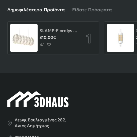
Δημοφιλέστερα Προϊόντα
Είδατε Πρόσφατα
SLAMP-Fiordlys Linear Φωτιστικό Κρεμαστό 90x26x33cm White ΚΩΔ.-FRDSXXLWHT01T00LINEU
810,00€
Λεωφ. Βουλιαγμένης 282,
Άγιος Δημήτριος