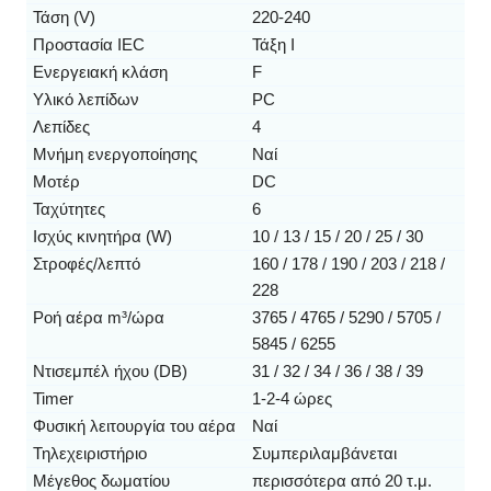
Τάση (V)
220-240
Προστασία IEC
Τάξη Ι
Ενεργειακή κλάση
F
Υλικό λεπίδων
PC
Λεπίδες
4
Μνήμη ενεργοποίησης
Ναί
Μοτέρ
DC
Ταχύτητες
6
Ισχύς κινητήρα (W)
10 / 13 / 15 / 20 / 25 / 30
Στροφές/λεπτό
160 / 178 / 190 / 203 / 218 /
228
Ροή αέρα m³/ώρα
3765 / 4765 / 5290 / 5705 /
5845 / 6255
Ντισεμπέλ ήχου (DB)
31 / 32 / 34 / 36 / 38 / 39
Timer
1-2-4 ώρες
Φυσική λειτουργία του αέρα
Ναί
Τηλεχειριστήριο
Συμπεριλαμβάνεται
Μέγεθος δωματίου
περισσότερα από 20 τ.μ.