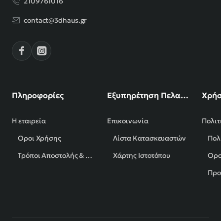
2109761016
contact@3dhaus.gr
Πληροφορίες
Εξυπηρέτηση Πελατών
Χρήσ
Η εταιρεία
Επικοινωνία
Πολιτ
Όροι Χρήσης
Λίστα Κατασκευαστών
Πολ
Τρόποι Αποστολής & Πληρωμής
Χάρτης Ιστοτόπου
Όρο
Προ