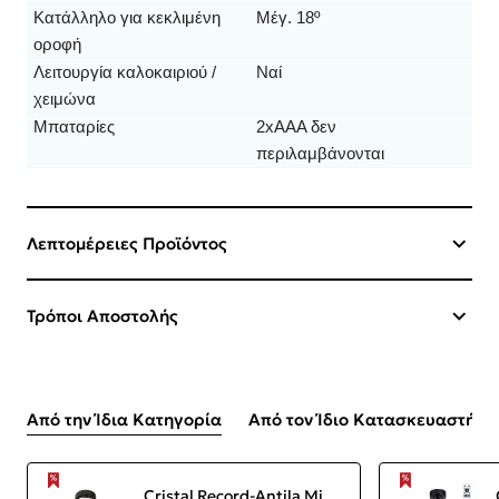
Κατάλληλο για κεκλιμένη
Μέγ. 18º
οροφή
Λειτουργία καλοκαιριού /
Ναί
χειμώνα
Μπαταρίες
2xAAA δεν
περιλαμβάνονται
Λεπτομέρειες Προϊόντος
Τρόποι Αποστολής
Από την Ίδια Κατηγορία
Από τον Ίδιο Κατασκευαστή
Cristal Record-Antila Mini XS Ανεμιστήρας οροφής LED 40W Μαύρος ΚΩΔ.-85-094-22-180