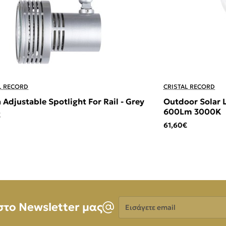
L RECORD
CRISTAL RECORD
 Adjustable Spotlight For Rail - Grey
Outdoor Solar 
600Lm 3000K
€
61,60€
Εισάγετε
στο Newsletter μας
email