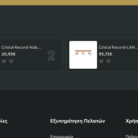
Cristal Record-Nabila Χωνευτό Σποτ GU10 ΚΩΔ.-01-180-01-281
Cristal Record-LAN Φωτιστικού οροφής Ε14 ΚΩΔ.
20,93€
93,73€
ίες
Εξυπηρέτηση Πελατών
Χρήσ
Επικοινωνία
Πολιτ