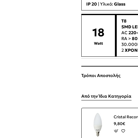
IP 20
| Υλικό:
Glass
T8
SMD LE
18
AC
220
RA >
80
Watt
30.00
2
ΧΡΟΝ
Τρόποι Αποστολής
Από την Ίδια Κατηγορία
9,80€