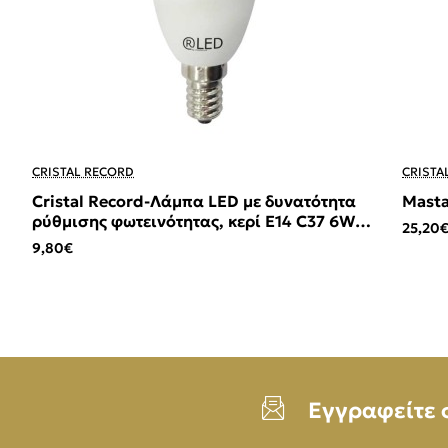
CRISTAL RECORD
CRISTA
Cristal Record-Λάμπα LED με δυνατότητα
Masta
ρύθμισης φωτεινότητας, κερί E14 C37 6W
25,20
420Lm 2700K
9,80€
Εγγραφείτε 