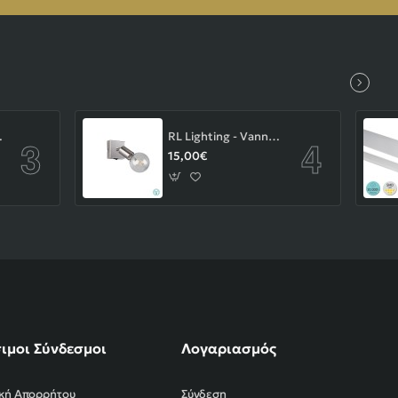
-43-103-14-000
RL Lighting - Vannes Επιτοίχιο Φωτιστικό Σποτ 1xE27 Νίκελ Ματ ΚΩΔ.-R80181707
15,00€
ιμοι Σύνδεσμοι
Λογαριασμός
ική Απορρήτου
Σύνδεση