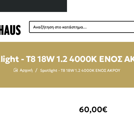
Αναζήτηση
στο
κατάστημα...
light - T8 18W 1.2 4000K ENOΣ 
Spotlight - T8 18W 1.2 4000K ENOΣ ΑΚΡΟΥ
home
60,00€