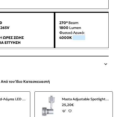
D
270°
Beam
-265V
1800
Lumen
Φυσικό Λευκό:
0H
ΩΡΕΣ ΖΩΗΣ
4000Κ
4000K
ΙΑ ΕΓΓΥΗΣΗ
Από τον Ίδιο Κατασκευαστή
Cristal Record-Λάμπα LED με δυνατότητα ρύθμισης φωτεινότητας, κερί E14 C37 6W 420Lm 2700K
Masta Adjustable Spotlight For Rail - Grey
25,20€