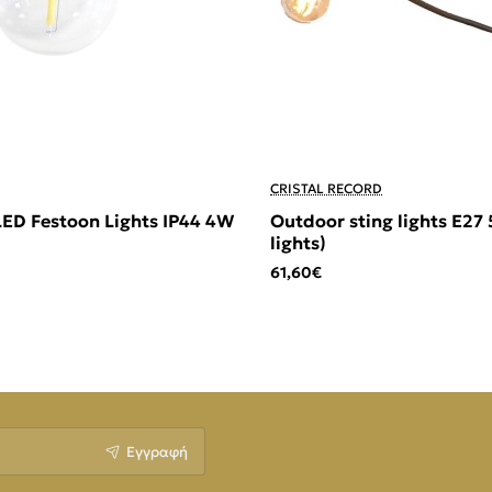
CRISTAL RECORD
LED Festoon Lights IP44 4W
Outdoor sting lights E27 
lights)
61,60€
Εγγραφή