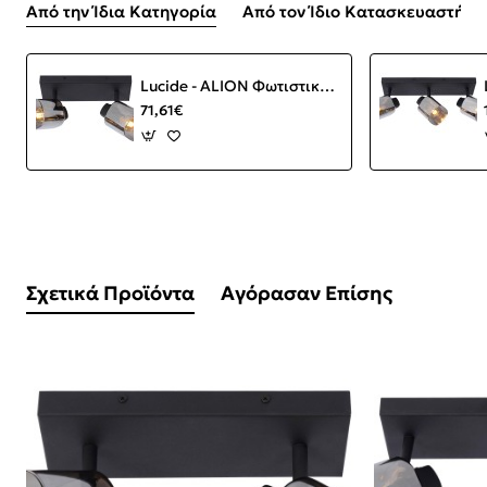
Από την Ίδια Κατηγορία
Από τον Ίδιο Κατασκευαστή
Lucide - ALION Φωτιστικό Οροφής 2φωτο Μαύρο Ματ (Black Mat)|Φυμέ (Smoke)
71,61€
Σχετικά Προϊόντα
Αγόρασαν Επίσης