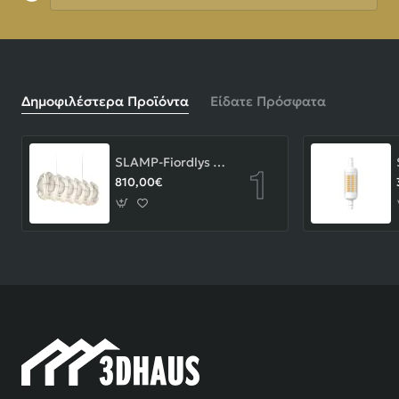
Δημοφιλέστερα Προϊόντα
Είδατε Πρόσφατα
SLAMP-Fiordlys Linear Φωτιστικό Κρεμαστό 90x26x33cm White ΚΩΔ.-FRDSXXLWHT01T00LINEU
810,00€