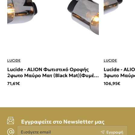
LUCIDE
LUCIDE
Lucide - ALION Φωτιστικό Οροφής
Lucide - AL
2φωτο Μαύρο Ματ (Black Mat)|Φυμέ
3φωτο Μαύρο
(Smoke)
(Smoke)
71,61€
106,95€
Εγγραφείτε στο Newsletter μας
Εισάγετε
Εγγραφή
email