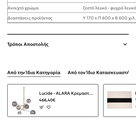
Ανοιχτό χρώμα
ζεστό λευκό - ψυχρό λευκό
Διαστάσεις προϊόντος
Υ 170 x Π 600 x Β 600 χιλ.
Τρόποι Αποστολής
Από την Ίδια Κατηγορία
Από τον Ίδιο Κατασκευαστή
Lucide - ALARA Κρεμαστό Φωτιστικό Χρυσό (Gold)|Φυμέ (Smoke) 2700 K
466,40€