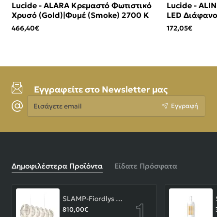
Lucide - ALARA Κρεμαστό Φωτιστικό
Lucide - ALI
Χρυσό (Gold)|Φυμέ (Smoke) 2700 K
LED Διάφανο
466,40€
172,05€
Εγγραφείτε στο Newsletter μας
Εισάγετε
Εγγραφή
email
Δημοφιλέστερα Προϊόντα
Είδατε Πρόσφατα
SLAMP-Fiordlys Linear Φωτιστικό Κρεμαστό 90x26x33cm White ΚΩΔ.-FRDSXXLWHT01T00LINEU
810,00€