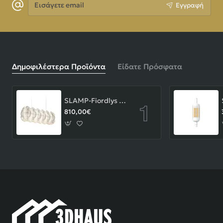
Εγγραφή
email
Δημοφιλέστερα Προϊόντα
Είδατε Πρόσφατα
SLAMP-Fiordlys Linear Φωτιστικό Κρεμαστό 90x26x33cm White ΚΩΔ.-FRDSXXLWHT01T00LINEU
810,00€