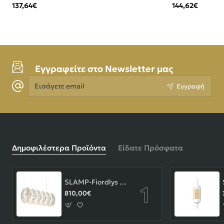
137,64€
144,62€
Εγγραφείτε στο Newsletter μας
Εισάγετε
Εγγραφή
email
Δημοφιλέστερα Προϊόντα
Είδατε Πρόσφατα
SLAMP-Fiordlys Linear Φωτιστικό Κρεμαστό 90x26x33cm White ΚΩΔ.-FRDSXXLWHT01T00LINEU
810,00€