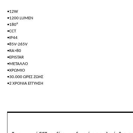
•12W
•1200 LUMEN
•180⁰
•CCT
•IP44
•85V-265V
•RA>80
•EPISTAR
•ΜΕΤΑΛΛΟ
•ΧΡΩΜΙΟ
•30.000 ΩΡΕΣ ΖΩΗΣ
•2 ΧΡΟΝΙΑ ΕΓΓΥΗΣΗ