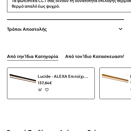
Τα φωτιστικά CCT σας δίνουν τη δυνατότητα επιλογής θερμ
θερμό απαλό έως ψυχρό.
Τρόποι Αποστολής
Από την Ίδια Κατηγορία
Από τον Ίδιο Κατασκευαστή
Lucide - ALEXA Επιτοίχιο Φωτιστικό LED Μαύρο Ματ (Black Mat) 3000 K
137,64€