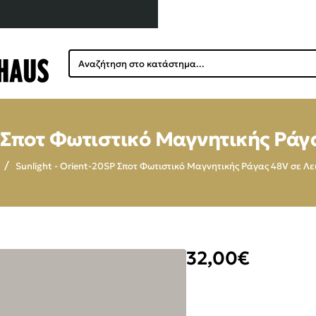
Αναζήτηση
στο
κατάστημα...
P Σποτ Φωτιστικό Μαγνητικής Ρά
Sunlight - Orient-20SP Σποτ Φωτιστικό Μαγνητικής Ράγας 48V σε Λ
32,00€