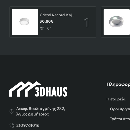
Cristal Record-Kaju Φωτιστικό Οροφής/Επιτοίχιο LED 8W, Γκρι
30,80€
Πληροφορ
Η εταιρεία
Λεωφ. Βουλιαγμένης 282,
Όροι Χρήσ
Άγιος Δημήτριος
Τρόποι Απ
2109761016