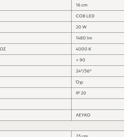
16 cm
COB LED
20 W
1480 lm
ΤΟΣ
4000 K
> 90
24°/36°
Όχι
IP 20
ΛΕΥΚΟ
23 cm