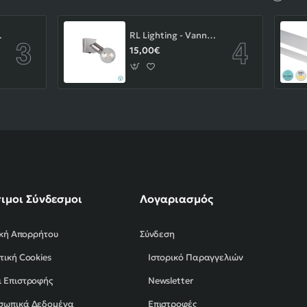
-43-103-14-000
RL Lighting - Vannes Επιτοίχιο Φωτιστικό Σποτ 1xE27 Νίκελ Ματ ΚΩΔ.-R80181707
15,00€
ιμοι Σύνδεσμοι
Λογαριασμός
ική Απορρήτου
Σύνδεση
τική Cookies
Ιστορικό Παραγγελιών
 Επιστροφής
Newsletter
σωπικά Δεδομένα
Επιστροφές