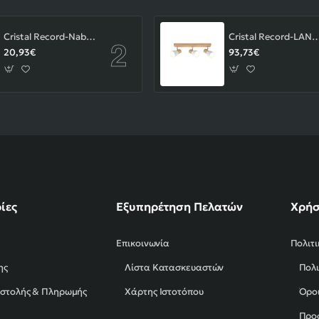
Cristal Record-Nabila Χωνευτό Σποτ GU10 ΚΩΔ.-01-180-01-281
Cristal Record-LAN Φωτιστικού οροφής Ε14 ΚΩΔ.
20,93€
93,73€
ίες
Εξυπηρέτηση Πελατών
Χρήσ
Επικοινωνία
Πολιτ
ης
Λίστα Κατασκευαστών
Πολι
οστολής & Πληρωμής
Χάρτης Ιστοτόπου
Όροι
Προ