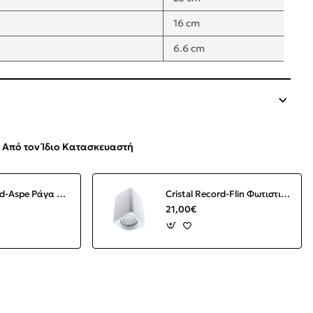
16 cm
6.6 cm
Από τον Ίδιο Κατασκευαστή
Cristal Record-Aspe Ράγα Οροφής με Σποτ 2 φώτων GU10
Cristal Record-Flin Φωτιστικό Οροφής Σποτ 1xGU10 Τετράγωνο, Λευκό
21,00€