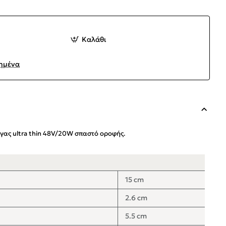
Καλάθι
ημένα
γας ultra thin 48V/20W σπαστό οροφής.
15 cm
2.6 cm
5.5 cm