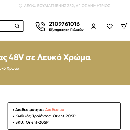
ΛΕΩΦ. ΒΟΥΛΙΑΓΜΈΝΗΣ 282, ΆΓΙΟΣ ΔΗΜΉΤΡΙΟΣ
2109761016
Εξυπηρέτηση Πελατών
γας 48V σε Λευκό Χρώμα
ευκό Χρώμα
Διαθεσιμότητα:
Διαθέσιμο
Κωδικός Προϊόντος:
Orient-20SP
SKU:
Orient-20SP