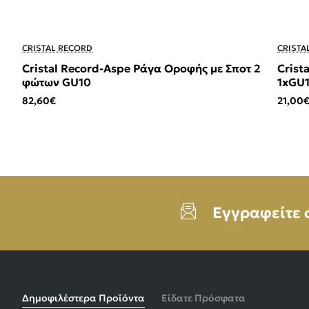
CRISTAL RECORD
CRISTA
Cristal Record-Aspe Ράγα Οροφής με Σποτ 2
Crist
φώτων GU10
1xGU1
82,60€
21,00
Εγγραφείτε 
Δημοφιλέστερα Προϊόντα
Είδατε Πρόσφατα