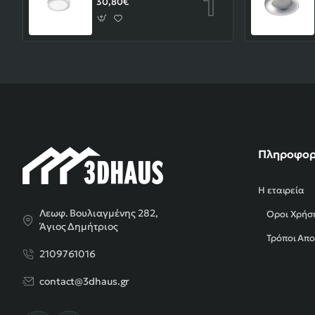
30,80€
Πληροφορ
Η εταιρεία
Λεωφ. Βουλιαγμένης 282,
Όροι Χρήσ
Άγιος Δημήτριος
Τρόποι Απ
2109761016
contact@3dhaus.gr