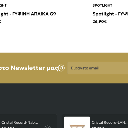
GHT
SPOTLIGHT
ight - ΓΥΨΙΝΗ ΑΠΛΙΚΑ G9
Spotlight - ΓΥ
€
26,90€
Εισάγετε
στο Newsletter μας
email
Cristal Record-Nabila Χωνευτό Σποτ GU10 ΚΩΔ.-01-180-01-281
Cristal Record-LAN Φωτιστικού οροφής Ε14 ΚΩΔ.