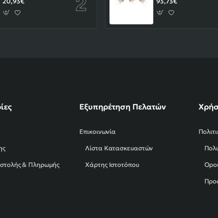
20,93€
93,73€
ίες
Εξυπηρέτηση Πελατών
Χρήσ
Επικοινωνία
Πολιτ
ης
Λίστα Κατασκευαστών
Πολι
οστολής & Πληρωμής
Χάρτης Ιστοτόπου
Όροι
Προ