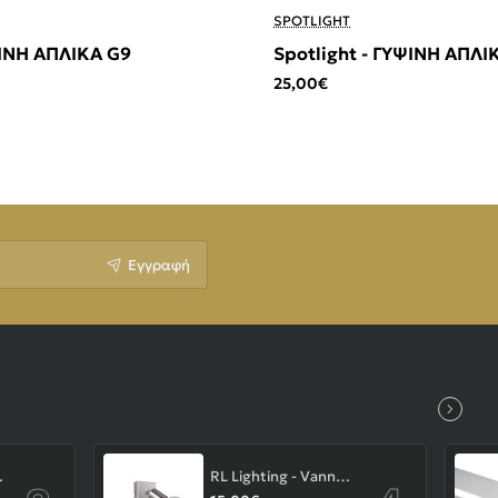
SPOTLIGHT
ΨΙΝΗ ΑΠΛΙΚΑ G9
Spotlight - ΓΥΨΙΝΗ ΑΠΛΙ
25,00€
Εγγραφή
-43-103-14-000
RL Lighting - Vannes Επιτοίχιο Φωτιστικό Σποτ 1xE27 Νίκελ Ματ ΚΩΔ.-R80181707