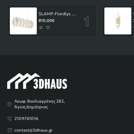
SLAMP-Fiordlys Linear Φωτιστικό Κρεμαστό 90x26x33cm White ΚΩΔ.-FRDSXXLWHT01T00LINEU
810,00€
Λεωφ. Βουλιαγμένης 282,
Άγιος Δημήτριος
2109761016
contact@3dhaus.gr